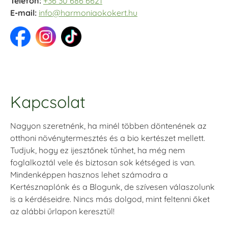
Telefon:
+36 30 686 6621
E-mail:
info@harmoniaokokert.hu
Kapcsolat
Nagyon szeretnénk, ha minél többen döntenének az
otthoni növénytermesztés és a bio kertészet mellett.
Tudjuk, hogy ez ijesztőnek tűnhet, ha még nem
foglalkoztál vele és biztosan sok kétséged is van.
Mindenképpen hasznos lehet számodra a
Kertésznaplónk és a Blogunk, de szívesen válaszolunk
is a kérdéseidre. Nincs más dolgod, mint feltenni őket
az alábbi űrlapon keresztül!