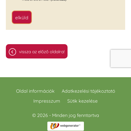
elküld
vissza az előző oldalra!
Oldal információk
Adatkezelési tájékoztató
Impresszum
Sütik kezelése
© 2026 - Minden jog fenntartva