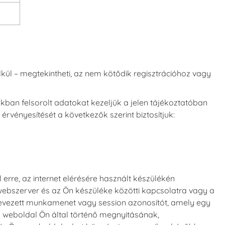
ül – megtekintheti, az nem kötődik regisztrációhoz vagy
an felsorolt adatokat kezeljük a jelen tájékoztatóban
rvényesítését a következők szerint biztosítjuk:
erre, az internet elérésére használt készülékén
 webszerver és az Ön készüléke közötti kapcsolatra vagy a
evezett munkamenet vagy session azonosítót, amely egy
a weboldal Ön által történő megnyitásának,