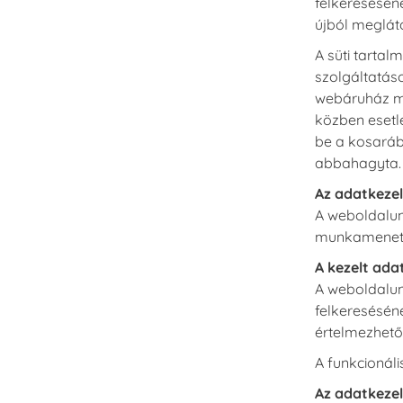
felkeresésén
újból meglát
A süti tartal
szolgáltatás
webáruház me
közben esetl
be a kosarába
abbahagyta.
Az adatkezel
A weboldalun
munkameneté
A kezelt ada
A weboldalun
felkeresésén
értelmezhető
A funkcionáli
Az adatkeze