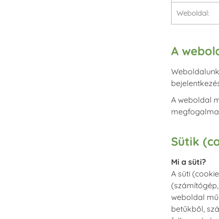
Weboldal:
A webol
Weboldalunk 
bejelentkezé
A weboldal m
megfogalmazot
Sütik (c
Mi a süti?
A süti (cooki
(számítógép,
weboldal műk
betűkből, sz