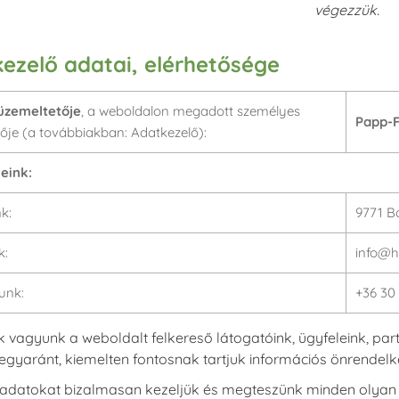
végezzük.
ezelő adatai, elérhetősége
üzemeltetője
, a weboldalon megadott személyes
Papp-F
ője (a továbbiakban: Adatkezelő):
eink:
k:
9771 B
k:
info@h
unk:
+36 30
k vagyunk a weboldalt felkereső látogatóink, ügyfeleink, pa
yaránt, kiemelten fontosnak tartjuk információs önrendelkezé
adatokat bizalmasan kezeljük és megteszünk minden olyan biz