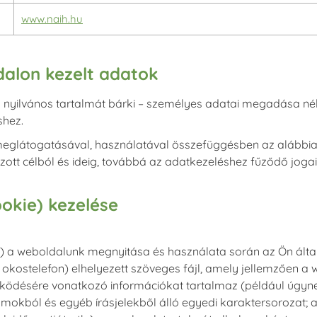
www.naih.hu
dalon kezelt adatok
nyilvános tartalmát bárki – személyes adatai megadása nélk
shez.
eglátogatásával, használatával összefüggésben az alábbiakb
t célból és ideig, továbbá az adatkezeléshez fűződő jogai é
ookie) kezelése
e) a weboldalunk megnyitása és használata során az Ön által 
 okostelefon) elhelyezett szöveges fájl, amely jellemzően a
ödésére vonatkozó információkat tartalmaz (például úgyn
ámokból és egyéb írásjelekből álló egyedi karaktersorozat; 