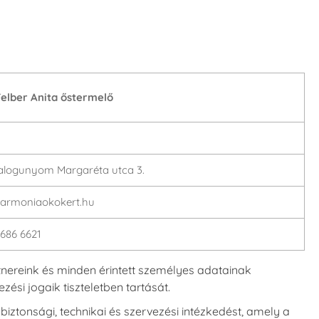
elber Anita őstermelő
alogunyom Margaréta utca 3.
armoniaokokert.hu
 686 6621
rtnereink és minden érintett személyes adatainak
si jogaik tiszteletben tartását.
tonsági, technikai és szervezési intézkedést, amely a