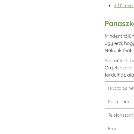
2011. évi
Panaszke
Mindent tőlü
úgy érzi, ho
Nekünk fenti
Személyes ad
Ön jelzése e
fordulhat, al
Hivatalos né
Postai cím:
Telefonszám
Email: