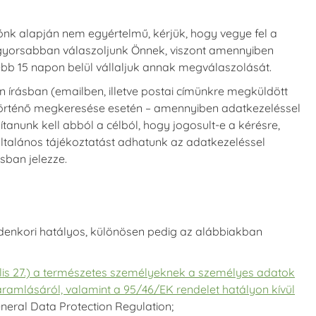
ónk alapján nem egyértelmű, kérjük, hogy vegye fel a
l gyorsabban válaszoljunk Önnek, viszont amennyiben
ebb 15 napon belül vállaljuk annak megválaszolását.
 írásban (emailben, illetve postai címünkre megküldött
n történő megkeresése esetén – amennyiben adatkezeléssel
ítanunk kell abból a célból, hogy jogosult-e a kérésre,
 általános tájékoztatást adhatunk az adatkezeléssel
sban jelezze.
ndenkori hatályos, különösen pedig az alábbiakban
ilis 27.) a természetes személyeknek a személyes adatok
áramlásáról, valamint a 95/46/EK rendelet hatályon kívül
eral Data Protection Regulation;