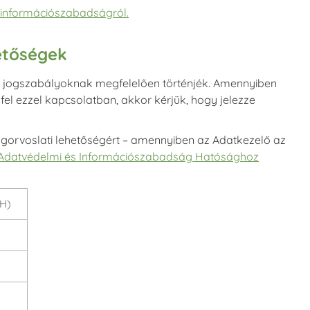
és információszabadságról.
etőségek
a jogszabályoknak megfelelően történjék. Amennyiben
el ezzel kapcsolatban, akkor kérjük, hogy jelezze
gorvoslati lehetőségért – amennyiben az Adatkezelő az
Adatvédelmi és Információszabadság Hatósághoz
IH)