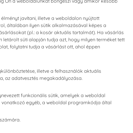
amíg Ön a weboldalunkat böngészi vagy amikor később
élményt javítani, illetve a weboldalon nyújtott
l, általában ilyen sütik alkalmazásával képes a
rlásokat (pl.: a kosár aktuális tartalmát). Ha vásárlás
tárolt süti alapján tudja azt, hogy milyen terméket tett
t, folytatni tudja a vásárlást ott, ahol éppen
lönböztetése, illetve a felhasználók aktuális
a, az adatvesztés megakadályozása.
evezett funkcionális sütik, amelyek a weboldal
 vonatkozó egyéb, a weboldal programkódja által
l számára.