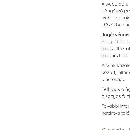
A weboldalunk
böngésző pro
weboldalunk v
időközben nem
Jogérvényes
A legtöbb in
megváltoztath
megnézheti.
A sütik kezel
között, jell
lehetősége.
Felhívjuk a f
bizonyos fun
További info
kattintva talá