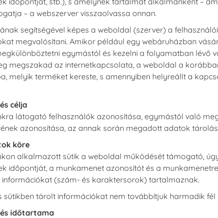
ek időpontját, stb.), s amelynek tartalmát alkalmanként – 
ogatja – a webszerver visszaolvassa onnan.
mának segítségével képes a weboldal (szerver) a felhasználói 
okat megvalósítani. Amikor például egy webáruházban vásáro
gkülönböztetni egymástól és kezelni a folyamatban lévő vásá
eg megszakad az internetkapcsolata, a weboldal a korábban le
, melyik terméket kereste, s amennyiben helyreállt a kapcsola
és célja
kra látogató felhasználók azonosítása, egymástól való megkü
nek azonosítása, az annak során megadott adatok tárolás
tok köre
kon alkalmazott sütik a weboldal működését támogató, úgyn
ek időpontját, a munkamenet azonosítót és a munkamenetre
 információkat (szám- és karaktersorok) tartalmaznak.
s sütikben tárolt információkat nem továbbítjuk harmadik fé
lés időtartama