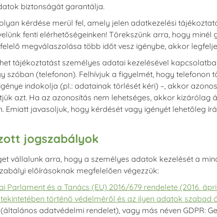
atok biztonságát garantálja.
lyan kérdése merül fel, amely jelen adatkezelési tájékoztat
velünk fenti elérhetőségeinken! Törekszünk arra, hogy miné
elelő megválaszolása több időt vesz igénybe, akkor legfelj
het tájékoztatást személyes adatai kezelésével kapcsolatban
gy szóban (telefonon). Felhívjuk a figyelmét, hogy telefono
génye indokolja (pl.: adatainak törlését kéri) –, akkor azonos
sítjük azt. Ha az azonosítás nem lehetséges, akkor kizárólag
 Emiatt javasoljuk, hogy kérdését vagy igényét lehetőleg írá
zott jogszabályok
get vállalunk arra, hogy a személyes adatok kezelését a mi
gszabályi előírásoknak megfelelően végezzük:
ai Parlament és a Tanács (EU) 2016/679 rendelete (2016. ápr
 tekintetében történő védelméről és az ilyen adatok szabad 
(általános adatvédelmi rendelet), vagy más néven GDPR: Gen