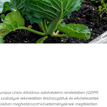
urópai Uniós általános adatvédelmi rendeletben (GDPR:
szabályok tekintetében felülvizsgáltuk és elkötelezettek
ályokban meghatározott követelményeknek megfelelően