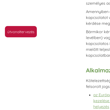
személyes ad
Amennyiben o
kapcsolatot 
kérdése megf
Bármikor kér
útvonaltervezés
levélben) va
kapcsolatos i
mielőtt telje
kapcsolatban.
Alkalma
Kötelezettsé
felsorolt jo
az Európ
kezelése
helyezés