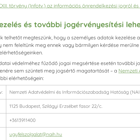
 CXII. törvény (Infotv.) az információs önrendelkezési jogról 
zelés és további jogérvényesítési leh
nk telhetőt megteszünk, hogy a személyes adatok kezelése 
gy nem feleltünk meg ennek vagy bármilyen kérdése merülne f
 elérhetőségeinken.
atai védelméhez fűződő jogai megsértése esetén további jo
llenére sem szünteti meg jogsértő magatartását – a
Nemzeti 
ábbi elérhetőségein:
v:
Nemzeti Adatvédelmi és Információszabadság Hatóság (NA
1125 Budapest, Szilágyi Erzsébet fasor 22/c.
:
+3613911400
ugyfelszolgalat@naih.hu