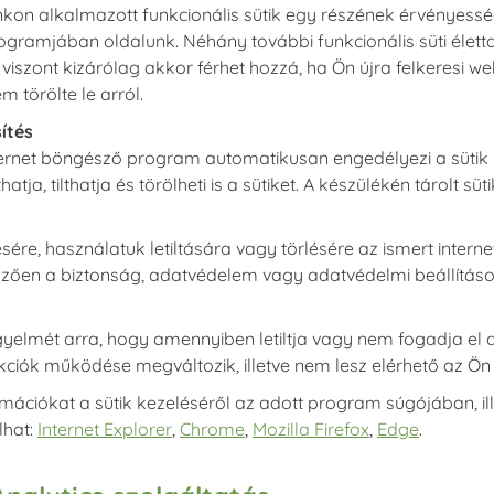
on alkalmazott funkcionális sütik egy részének érvényessége
gramjában oldalunk. Néhány további funkcionális süti élett
iszont kizárólag akkor férhet hozzá, ha Ön újra felkeresi we
 törölte le arról.
ítés
ternet böngésző program automatikusan engedélyezi a sütik ha
atja, tilthatja és törölheti is a sütiket. A készülékén tárolt 
ésére, használatuk letiltására vagy törlésére az ismert inte
emzően a biztonság, adatvédelem vagy adatvédelmi beállítás
igyelmét arra, hogy amennyiben letiltja vagy nem fogadja el
kciók működése megváltozik, illetve nem lesz elérhető az Ö
rmációkat a sütik kezeléséről az adott program súgójában, i
lhat:
Internet Explorer
,
Chrome
,
Mozilla Firefox
,
Edge
.