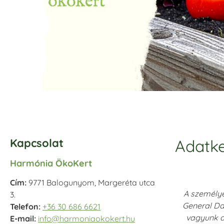
Kapcsolat
Adatke
Harmónia ÖkoKert
Cím:
9771 Balogunyom, Margeréta utca
A személye
3.
General Dat
Telefon:
+36 30 686 6621
vagyunk a
E-mail:
info@harmoniaokokert.hu