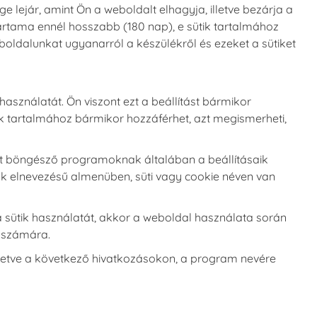
 lejár, amint Ön a weboldalt elhagyja, illetve bezárja a
artama ennél hosszabb (180 nap), e sütik tartalmához
boldalunkat ugyanarról a készülékről és ezeket a sütiket
sználatát. Ön viszont ezt a beállítást bármikor
sütik tartalmához bármikor hozzáférhet, azt megismerheti,
rnet böngésző programoknak általában a beállításaik
ok elnevezésű almenüben, süti vagy cookie néven van
 a sütik használatát, akkor a weboldal használata során
n számára.
lletve a következő hivatkozásokon, a program nevére