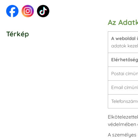
Az Adatk
Térkép
A weboldal 
adatok kezel
Elérhetőség
Postai címün
Email címün
Telefonszám
Elkötelezette
védelmében eg
A személyes 