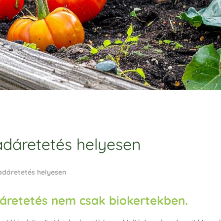
adáretetés helyesen
adáretetés helyesen
dáretetés nem csak biokertekben.