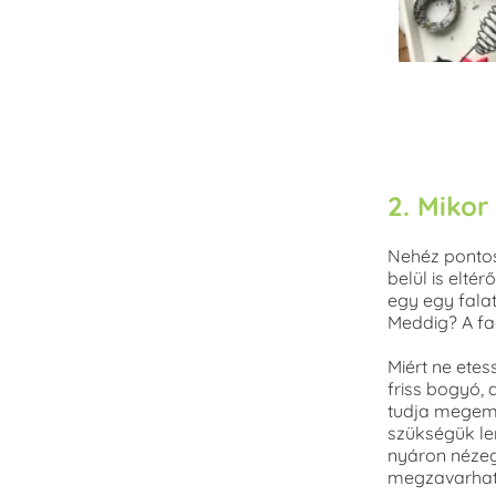
2. Mikor
Nehéz pontos
belül is elt
egy egy fala
Meddig? A fa
Miért ne ete
friss bogyó,
tudja megemé
szükségük len
nyáron nézeg
megzavarhatj