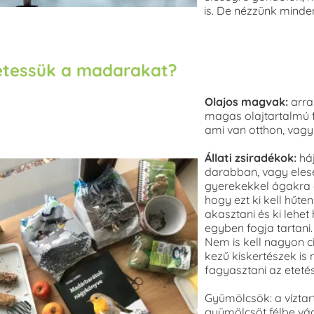
is. De nézzünk minde
 etessük a madarakat?
Olajos magvak:
arra 
magas olajtartalmú 
ami van otthon, vagy
Állati zsiradékok:
há
darabban, vagy eles
gyerekekkel ágakra ak
hogy ezt ki kell hűte
akasztani és ki lehet
egyben fogja tartani.
Nem is kell nagyon c
kezű kiskertészek is 
fagyasztani az eteté
Gyümölcsök: a víztar
gyümölcsöt félbe vágv