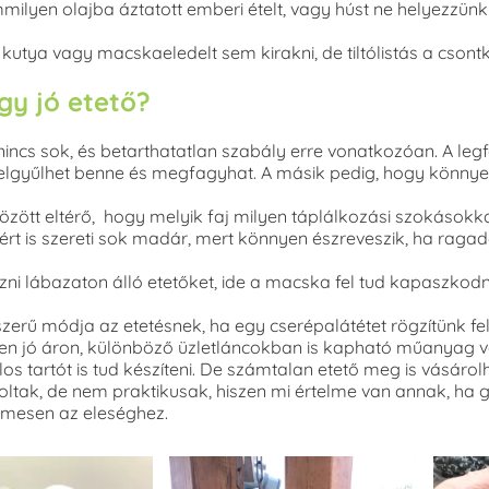
lyen olajba áztatott emberi ételt, vagy húst ne helyezzünk 
tya vagy macskaeledelt sem kirakni, de tiltólistás a csontku
gy jó etető?
incs sok, és betarthatatlan szabály erre vonatkozóan. A legf
 felgyűlhet benne és megfagyhat. A másik pedig, hogy könny
ött eltérő, hogy melyik faj milyen táplálkozási szokásokkal re
ért is szereti sok madár, mert könnyen észreveszik, ha ragad
zni lábazaton álló etetőket, ide a macska fel tud kapaszkod
erű módja az etetésnek, ha egy cserépalátétet rögzítünk fe
zen jó áron, különböző üzletláncokban is kapható műanyag v
os tartót is tud készíteni. De számtalan etető meg is vásár
voltak, de nem praktikusak, hiszen mi értelme van annak, h
mesen az eleséghez.