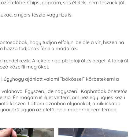
az etetőbe. Chips, popcorn, sós ételek…nem tesznek jót.
kac, a nyers tészta vagy rizs is.
ontosabbak, hogy tudjon elfolyni belőle a víz, hiszen ha
en hozzá tudjanak férni a madarak.
ndelkezik. A fekete rigó pl.: talajról csipeget. A talajról
ozó közelíti meg őket.
ni, úgyhogy ajánlott valami “bökőssel” körbetekerni a
l valahova. Egyszerű, de nagyszerű. Kaphatóak önetetős
erzió. Én magam is ilyet vettem, amihez egy ügyes kezű
olható készen. Láttam azonban olyanokat, amik inkább
a gyönyörű ugyan az etető, de a madarak nem férnek