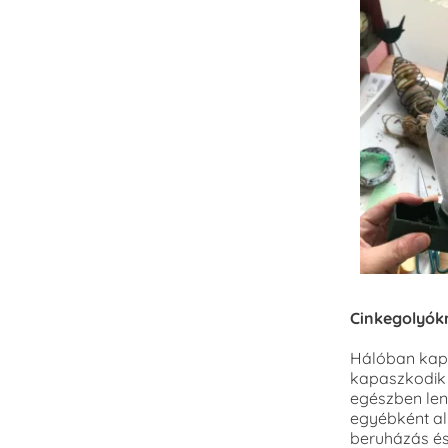
Cinkegolyók
Hálóban kaph
kapaszkodik 
egészben leny
egyébként alk
beruházás és