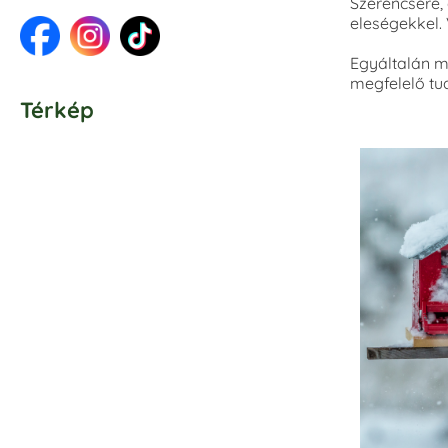
Szerencsére,
eleségekkel. 
Egyáltalán mi
megfelelő tu
Térkép