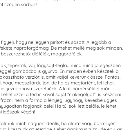
nt szépen sorban!
figyelj, hogy ne legyen pirított és sózott. A legjobb a
fekete napraforgómag. De mehet mellé még sok minden,
 beszerezhető: diófélék, mogyorófélék…
jak, tepertők, vaj, lágysajt-tégla… mind mind jó egészben,
éggel gombócba is gyúrva. Én minden évben készítek a
asztható verziót is, amit vajjal keverünk össze. Fontos,
ni, hogy megszilárduljon, de ha ez megtörtént, fel lehet
 helyezni, ahova szeretnénk. A kinti hőmérséklet már
 Lehet ezzel a technikával saját “cinkegolyót” is készíteni.
ifrázni, nem a forma a lényeg, úgyhogy kevésbé ügyes
nyugodtan fogjanak bele! Ha túl sok lett belőle, le lehet
si időszak végén!
talmuk miatt nagyon ideális, ha almát vagy bármilyen
a kiteszünk az etetőbe. Lehet ágakra is tűzni, de egy kis