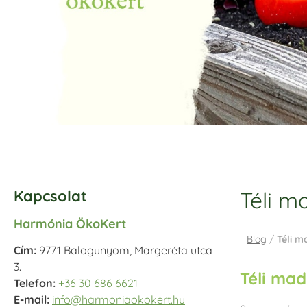
Kapcsolat
Téli m
Harmónia ÖkoKert
Blog
/
Téli m
Cím:
9771 Balogunyom, Margeréta utca
3.
Téli ma
Telefon:
+36 30 686 6621
E-mail:
info@harmoniaokokert.hu