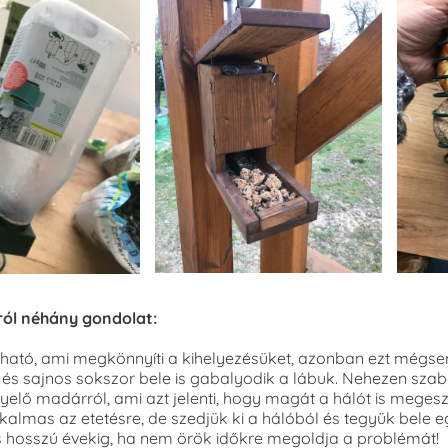
ról néhány gondolat:
ató, ami megkönnyíti a kihelyezésüket, azonban ezt mégse
és sajnos sokszor bele is gabalyodik a lábuk. Nehezen szabad
elő madárról, ami azt jelenti, hogy magát a hálót is megeszi
almas az etetésre, de szedjük ki a hálóból és tegyük bele eg
 hosszú évekig, ha nem örök időkre megoldja a problémát!