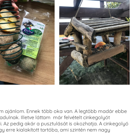
m ajánlom. Ennek több oka van. A legtöbb madár ebbe
ulnak. Illetve láttam már felvételt cinkegolyót
. Az pedig akár a pusztulását is okozhatja. A cinkegolyó
y erre kialakított tartóba, ami szintén nem nagy