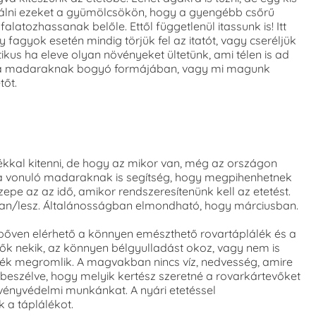
álni ezeket a gyümölcsökön, hogy a gyengébb csőrű
latozhassanak belőle. Ettől függetlenül itassunk is! Itt
gy fagyok esetén mindig törjük fel az itatót, vagy cseréljük
ikus ha eleve olyan növényeket ültetünk, ami télen is ad
t a madaraknak bogyó formájában, vagy mi magunk
tőt.
ékkal kitenni, de hogy az mikor van, még az országon
rt a vonuló madaraknak is segítség, hogy megpihenhetnek
pe az az idő, amikor rendszeresítenünk kell az etetést.
van/lesz. Általánosságban elmondható, hogy márciusban.
bőven elérhető a könnyen emészthető rovartáplálék és a
lők nekik, az könnyen bélgyulladást okoz, vagy nem is
k megromlik. A magvakban nincs víz, nedvesség, amire
 beszélve, hogy melyik kertész szeretné a rovarkártevőket
övényvédelmi munkánkat. A nyári etetéssel
 a táplálékot.