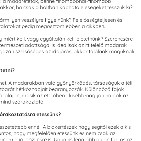
gnak a madáretetők, benne finomabbnál-finomabb
l akkor, ha csak a boltban kapható eleségeket tesszük ki?
bármilyen veszélyre figyelnünk? Felelősségteljesen és
ztalatokat pedig megosztom ebben a cikkben.
y miért kell, vagy egyáltalán kell-e etetnünk? Szerencsére
ermészeti adottságai is ideálisak az itt telelő madarak
gazán szélsőséges az időjárás, akkor találnak maguknak
etetni?
et. A madarakban való gyönyörködés, társaságuk a téli
tbarát hétköznapjait bearanyozzák. Különböző fajok
a talajon, másik az etetőben… kisebb-nagyon harcok az
 mind szórakoztató.
zórakoztatásra etessünk?
szetettebb ennél. A biokertészek nagy segítői ezek a kis
 fontos, hogy megfelelően etessünk és nem csak az
anem a jó időzítésre is. Ugyanis legalább olyan fontos az