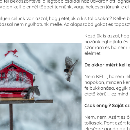
 a tél beköszöntével a legtöbb családi ház udvarán ott ló
Vajon kell-e ennél többet tennünk, vagy helyesen járunk-e e
lyen célunk van azzal, hogy etetjük a kis tollasokat? Kell-e 
dással nem nyúlhatunk mellé. Az alapszabályokat és tapas
Kezdjük is azzal, hog
hazánk éghajlata és t
számára és ha nem i
élelmet.
De akkor miért kell 
Nem KELL, hanem leh
napokon, minden ker
felbukkanása, egyik 
etető körül… ez mind
Csak ennyi? Saját s
Nem, nem. Azért ez ös
tollasok. Pont ezért
eleségre gondolok, h