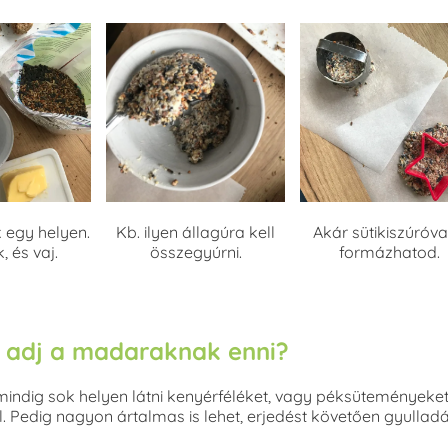
 egy helyen.
Kb. ilyen állagúra kell
Akár sütikiszúróval
 és vaj.
összegyúrni.
formázhatod.
e adj a madaraknak enni?
ndig sok helyen látni kenyérféléket, vagy péksüteményeket az e
el. Pedig nagyon ártalmas is lehet, erjedést követően gyulla