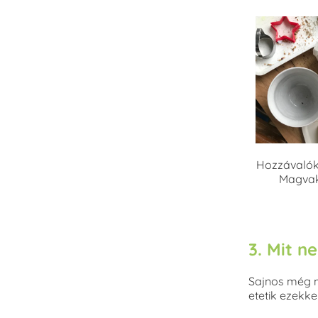
Hozzávalók
Magvak,
3. Mit n
Sajnos még mi
etetik ezekk