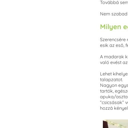
Továbbá semmi
Nem szabad ku
Milyen e
Szerencsére n
esik az eső,
A madarak köz
való evést az
Lehet kihelye
talapzatot.
Nagyon egysz
tartók, egés
apuka/asztal
“csicsásak” 
hozzá kényel