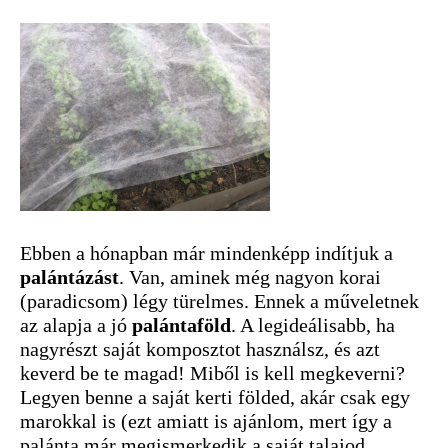
Ebben a hónapban már mindenképp indítjuk a
palántázást
. Van, aminek még nagyon korai
(paradicsom) légy türelmes. Ennek a műveletnek
az alapja a jó
palántaföld
. A legideálisabb, ha
nagyrészt saját komposztot használsz, és azt
keverd be te magad! Miből is kell megkeverni?
Legyen benne a saját kerti földed, akár csak egy
marokkal is (ezt amiatt is ajánlom, mert így a
palánta már megismerkedik a saját talajod