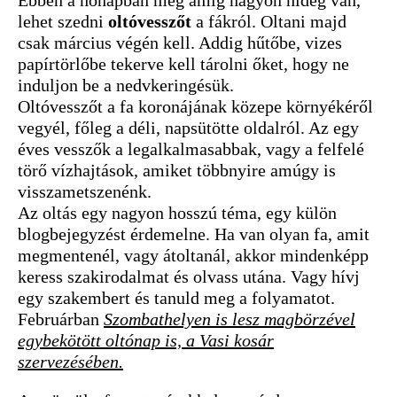
Ebben a hónapban még amíg nagyon hideg van,
lehet szedni
oltóvesszőt
a fákról. Oltani majd
csak március végén kell. Addig hűtőbe, vizes
papírtörlőbe tekerve kell tárolni őket, hogy ne
induljon be a nedvkeringésük.
Oltóvesszőt a fa koronájának közepe környékéről
vegyél, főleg a déli, napsütötte oldalról. Az egy
éves vesszők a legalkalmasabbak, vagy a felfelé
törő vízhajtások, amiket többnyire amúgy is
visszametszenénk.
Az oltás egy nagyon hosszú téma, egy külön
blogbejegyzést érdemelne. Ha van olyan fa, amit
megmentenél, vagy átoltanál, akkor mindenképp
keress szakirodalmat és olvass utána. Vagy hívj
egy szakembert és tanuld meg a folyamatot.
Februárban
Szombathelyen is lesz magbörzével
egybekötött oltónap is, a Vasi kosár
szervezésében.