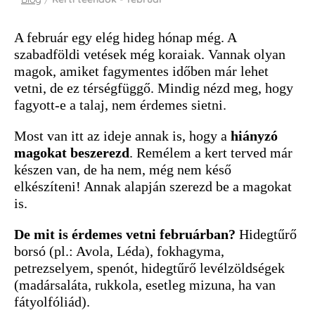
A február egy elég hideg hónap még. A
szabadföldi vetések még koraiak. Vannak olyan
magok, amiket fagymentes időben már lehet
vetni, de ez térségfüggő. Mindig nézd meg, hogy
fagyott-e a talaj, nem érdemes sietni.
Most van itt az ideje annak is, hogy a
hiányzó
magokat beszerezd
. Remélem a kert terved már
készen van, de ha nem, még nem késő
elkészíteni! Annak alapján szerezd be a magokat
is.
De mit is érdemes vetni februárban?
Hidegtűrő
borsó (pl.: Avola, Léda), fokhagyma,
petrezselyem, spenót, hidegtűrő levélzöldségek
(madársaláta, rukkola, esetleg mizuna, ha van
fátyolfóliád).