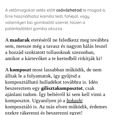
A vetőmagokat vetés előtt
csávázhatod
te magad is.
Erre használhatsz kamilla teát, fahéjat, vagy
valamilyen bio gombaölő szerrel, hiszen a
palántadőlést gomba okozza.
A
madarak
etetéséről ne feledkezz meg továbbra
sem, messze még a tavasz és nagyon hálás leszel
a hozzád szoktatott tollasoknak szezonban,
amikor a kártevőket a te kertedből ritkítják ki!
A
komposzt
most lassabban működik, de nem
álltak le a folyamatok, így gyűjtsd a
komposztálható hulladékot továbbra is. Idén
beszereztem egy
gilisztakomposztot
, csak
ajánlani tudom. Így beltérről ki sem kell vinni a
komposztot. Ugyanilyen jó a
bokashi
komposztáló is. Az más elven működik, érdemes
ezekre rákeresni és beszerezni egyet!