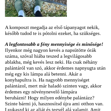
A komposzt megadja az első tápanyagot nekik,
később tudod te is pótolni ezeket, ha szükséges.
A legfontosabb a fény mennyisége és minősége!
Ilyenkor még nagyon kevés a napsütötte órák
száma, szóval hiába teszed a legvilágosabb
ablakba, még kevés lesz neki. Ha csak néhány
palántáról van szó, akkor érdemes napnyugta után
még egy kis lámpa alá betenni. Akár a
konyhapultra is. Ha nagyobb mennyiséget
palántázol, mert már haladó szinten vagy, akkor
érdemes egy növénynevelő lámpára
beruházni! Hogy milyen edénybe palántázz?
Szinte bármi jó, hasznosítsd újra ami otthon van.
Lyukaszd ki az alját és tegyél alá valamit. Amit