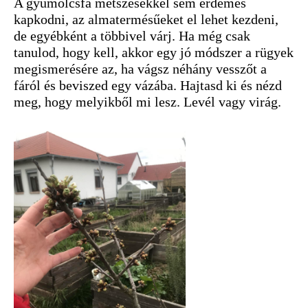
A gyümölcsfa metszésekkel sem érdemes
kapkodni, az almatermésűeket el lehet kezdeni,
de egyébként a többivel várj. Ha még csak
tanulod, hogy kell, akkor egy jó módszer a rügyek
megismerésére az, ha vágsz néhány vesszőt a
fáról és beviszed egy vázába. Hajtasd ki és nézd
meg, hogy melyikből mi lesz. Levél vagy virág.